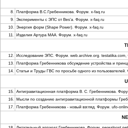
8.
Платформа В.С.Гребенникова. Форум. x-faq.ru
9.
Эксперименты с ЭПС от Bes'а. Форум. x-faq.ru
10.
Энергия форм (Shape Power). Форум. x-faq.ru
11.
Изделия Артура МАА. Форум. x-faq.ru
T
12.
Исследование ЭПС. Форум. web.archive.org. testatika.com,
13.
Платформа Гребенникова обсуждение устройства и принципо
14.
Статьи и Труды ГВС по просьбе одного из пользователей. Фо
U
15.
Антигравитационная платформа В. С. Гребенникова. Форум.
16.
Мысли по созданию антигравитационной платформы Гребенн
17.
Платформа Гребенникова - новый взгляд. Форум. ufo-online
NE
18.
Летательный аппарат Гребенникова. Форум. nerealnost.net