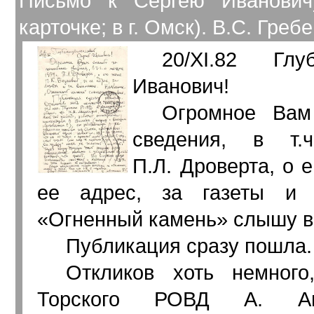
Письмо к Сергею Иванович
карточке; в г. Омск). В.С. Греб
20/XI.82 Глу
Иванович!
Огромное Вам
сведения, в т.
П.Л. Дроверта, о е
ее адрес, за газеты и 
Огненный камень
слышу в
Публикация сразу пошла.
Откликов хоть немного
Торского РОВД А. Ан