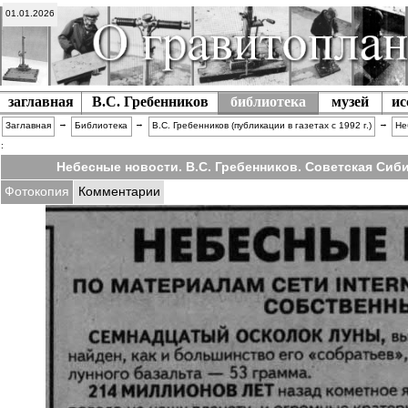
01.01.2026
заглавная
В.С. Гребенников
библиотека
музей
ис
→
→
→
Заглавная
Библиотека
В.С. Гребенников (публикации в газетах c 1992 г.)
Не
:
Небесные новости. В.С. Гребенников. Советская Сибир
Фотокопия
Комментарии