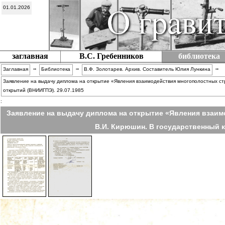
01.01.2026
заглавная
В.С. Гребенников
библиотека
→
→
→
Заглавная
Библиотека
В.Ф. Золотарев. Архив. Составитель Юлия Лункина
Заявление на выдачу диплома на открытие «Явления взаимодействия многополостных стр
открытий (ВНИИГПЭ). 29.07.1985
:
Заявление на выдачу диплома на открытие «Явления взаимо
В.И. Кирюшин. В государственный к