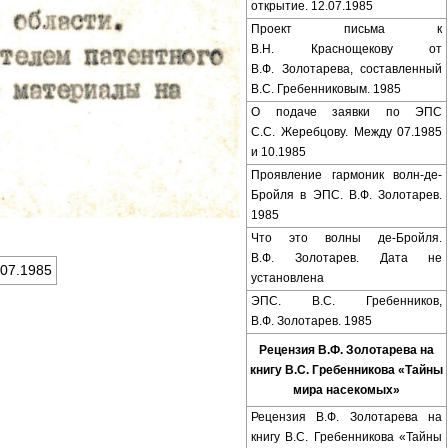
открытие. 12.07.1985
Проект письма к
В.Н. Краснощекову от
В.Ф. Золотарева, составленный
В.С. Гребенниковым. 1985
О подаче заявки по ЭПС
С.С. Жеребцову. Между 07.1985
и 10.1985
Проявление гармоник волн-де-
Бройля в ЭПС. В.Ф. Золотарев.
1985
Что это волны де-Бройля.
В.Ф. Золотарев. Дата не
.07.1985
установлена
ЭПС. В.С. Гребенников,
В.Ф. Золотарев. 1985
Рецензия В.Ф. Золотарева на
книгу В.С. Гребенникова «Тайны
мира насекомых»
Рецензия В.Ф. Золотарева на
книгу В.С. Гребенникова «Тайны