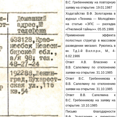
В.С. Гребенникову на повторную
заявку на открытие. 19.01.1987
Ходатайство В.Ф. Золотарева в
журнал «Техника — Молодёжи»
на статью «ЭПС — разгадка
«Пчелиной тайны»». 05.05.1986
Применение эффекта
полостных структур в массовом
разведении мегахил. Рукопись в
кн. Т.д.1-й В.к.п.п.р.н., М., 4-
6.02.1986
Ответ А.В. Власенко к
В.В. Сапелкину по отклонению
заявки на открытие. 31.10.1985
Ответ В.С. Гребенникова к
В.В. Сапелкину по отклонению
заявки на открытие. 31.10.1985
Ответ В.В. Сапелкина к
В.С. Гребенникову на заявку на
открытие. 10.10.1985
Письмо благодарности
В.Ф. Золотарева к директору