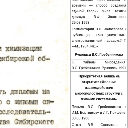
времени — способ создания
единой теории Мира. Тезисы
доклада. В.Ф. Золотарев.
29.08.1993
Комментарии В.Ф. Золотарева к
публикации «Как уничтожить
электромагнитный парадокс? Т.
—М., 1984, №1»
Рукописи В.С. Гребенникова
К тайнам Мироздания.
В.С. Гребенников. Рукопись. 1991
Приоритетная заявка на
открытие: «Явление
взаимодействия
многополостных структур с
живыми системами»
Письмо В.С. Гребенникова к
И.М. Бортникову и Л.Г. Прищепе.
03.05.1988
Ответ В.В. Сапелкина к