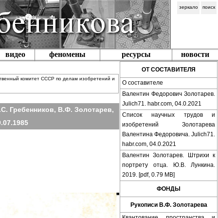
зеркало
поиск
видео
феномены
ресурсы
новости
ОТ СОСТАВИТЕЛЯ
рственный комитет СССР по делам изобретений и
О составителе
Валентин Федорович Золотарев.
Julich71. habr.com, 04.0.2021
. Гребенников, В.Ф. Золотарев,
Список научных трудов и
.07.1985
изобретений Золотарева
Валентина Федоровича. Julich71.
habr.com, 04.0.2021
Валентин Золотарев. Штрихи к
портрету отца. Ю.В. Лункина.
2019. [pdf, 0.79 MB]
ФОНДЫ
Рукописи В.Ф. Золотарева
Квантование пространства и