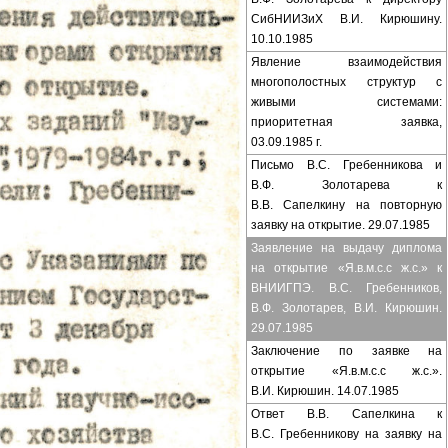
СибНИИЗиХ В.И. Кирюшину.
10.10.1985
Явление взаимодействия
многополостных структур с
живыми системами:
приоритетная заявка,
03.09.1985 г.
Письмо В.С. Гребенникова и
В.Ф. Золотарева к
В.В. Сапелкину на повторную
заявку на открытие. 29.07.1985
Заявление на выдачу диплома
на открытие «Я.в.м.с.с ж.с.» к
ВНИИГПЭ. В.С. Гребенников,
В.Ф. Золотарев, В.И. Кирюшин.
29.07.1985
Заключение по заявке на
открытие «Я.в.м.с.с ж.с.».
В.И. Кирюшин. 14.07.1985
Ответ В.В. Сапелкина к
В.С. Гребенникову на заявку на