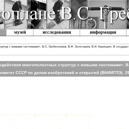
музей
исследования
информация
уктур с живыми системами». В.С. Гребенников, В.Ф. Золотарев, В.И. Кирюшин. В госуда
действия многополостных структур с живыми системами». В.С
омитет СССР по делам изобретений и открытий (ВНИИГПЭ). 29