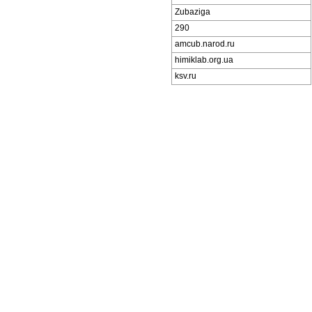
Zubaziga
290
amcub.narod.ru
himiklab.org.ua
ksv.ru