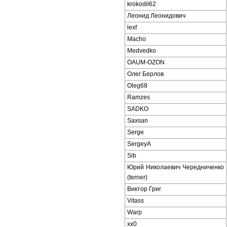
krokodil62
Леонид Леонидович
lexf
Macho
Medvedko
OAUM-OZON
Олег Берлов
Oleg68
Ramzes
SADKO
Saxsan
Serge
SergeyA
Sib
Юрий Николаевич Чередниченко
(terner)
Виктор Григ
Vitass
Warp
xx0