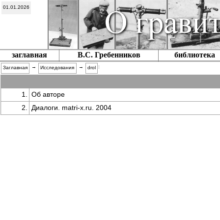
01.01.2026
заглавная
В.С. Гребенников
библиотека
→
→
:
Заглавная
Исследования
drol
1.
Об авторе
2.
Диалоги. matri-x.ru. 2004