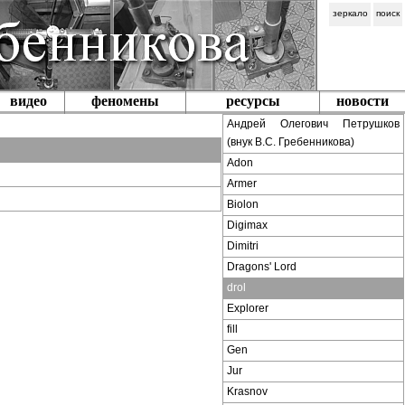
зеркало
поиск
видео
феномены
ресурсы
новости
Андрей Олегович Петрушков
(внук В.С. Гребенникова)
Adon
Armer
Biolon
Digimax
Dimitri
Dragons' Lord
drol
Explorer
fill
Gen
Jur
Krasnov